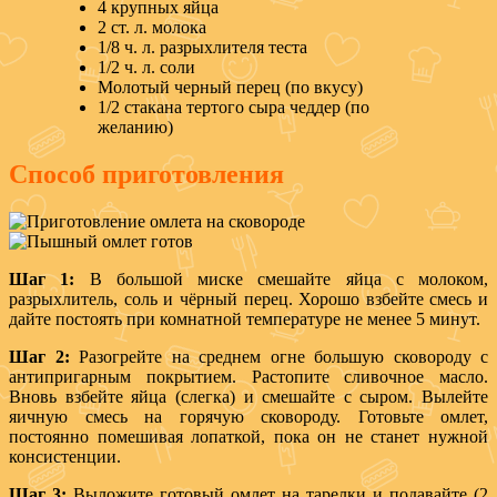
4 крупных яйца
2 ст. л. молока
1/8 ч. л. разрыхлителя теста
1/2 ч. л. соли
Молотый черный перец (по вкусу)
1/2 стакана тертого сыра чеддер (по
желанию)
Способ приготовления
Шаг 1:
В большой миске смешайте яйца с молоком,
разрыхлитель, соль и чёрный перец. Хорошо взбейте смесь и
дайте постоять при комнатной температуре не менее 5 минут.
Шаг 2:
Разогрейте на среднем огне большую сковороду с
антипригарным покрытием. Растопите сливочное масло.
Вновь взбейте яйца (слегка) и смешайте с сыром. Вылейте
яичную смесь на горячую сковороду. Готовьте омлет,
постоянно помешивая лопаткой, пока он не станет нужной
консистенции.
Шаг 3:
Выложите готовый омлет на тарелки и подавайте (2