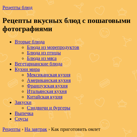
Рецепты блюд
Рецепты вкусных блюд с пошаговыми
фотографиями
Вторые блюда
Блюда из морепродуктов
Блюда из птицы
Блюда из мяса
Вегетарианские блюда
Кухни мира
Мексиканская кухня
Американская кухня
Французская кухня
Итальянская кухня
Китайская кухня
Закуски
Сэндвичи и бургеры
Выпечка
Соусы
Рецепты
›
На завтрак
›
Как приготовить омлет